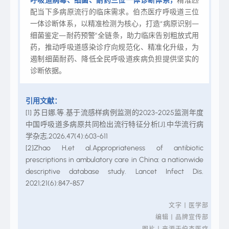
呼吸道病毒、细菌、耐药三位一体诊断体系，
精准匹
配当下多病原流行的临床需求。伯杰医疗呼吸道三位
一体诊断体系，以精准检测为核心，打造“病原识别—
细菌鉴定—耐药预警”全链条，助力临床告别粗放式用
药，推动呼吸道感染诊疗向规范化、精准化升级，为
遏制细菌耐药、降低全民呼吸道疾病负担提供坚实的
诊断依据。
引用文献：
[1] 苏日娜,等.基于流感样病例监测的2023-2025监测年度
中国呼吸道多病原共同检出流行特征分析[J].中华流行病
学杂志,2026,47(4):603-611
[2]Zhao H,et al.Appropriateness of antibiotic
prescriptions in ambulatory care in China: a nationwide
descriptive database study. Lancet Infect Dis.
2021;21(6):847-857
文字丨医学部
编辑丨品牌宣传部
图片丨来源于
伯杰医疗