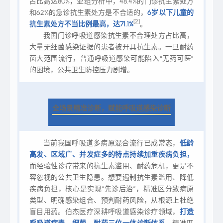
占比高达80%，亚组分析中，48.4%的门诊抗生素处方
和62%的急诊抗生素处方是不合适的，
6岁以下儿童的
[2]
抗生素处方不当比例最高，达71.1%
。
我国门诊呼吸道感染抗生素不合理处方占比高，
大量无细菌感染证据的患者被开具抗生素。一旦耐药
菌大范围流行，普通呼吸道感染可能陷入“无药可医”
的困境，公共卫生防控压力剧增。
全场景精准诊断，赋能呼吸道感染诊断
当前我国呼吸道多病原混合流行已成常态，
低龄
高发、区域广、并发症多的特点持续加重疾病负担，
而经验性诊疗带来的抗生素滥用、耐药危机，更是不
容忽视的公共卫生隐患。想要遏制抗生素滥用、降低
疾病负担，核心是实现“先诊后治”，精准区分致病原
类型、明确感染组合、预判耐药风险，从根源上杜绝
盲目用药。伯杰医疗深耕呼吸道感染诊疗领域，
打造