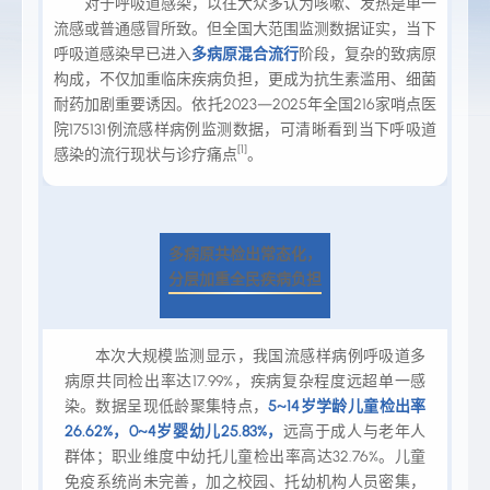
对于呼吸道感染，
以往大众多认为咳嗽、发热是单一
流感或普通感冒所致。但全国大范围监测数据证实，当下
呼吸道感染早已进入
多病原混合流行
阶段，复杂的致病原
构成，不仅加重临床疾病负担，更成为抗生素滥用、细菌
耐药加剧重要诱因。依托2023—2025年全国216家哨点医
院175131例流感样病例监测数据，可清晰看到当下呼吸道
[1]
感染的流行现状与诊疗痛点
。
多病原共检出常态化，
分层加重全民疾病负担
本次大规模监测显示，我国流感样病例呼吸道多
病原共同检出率达17.99%，疾病复杂程度远超单一感
染。数据呈现低龄聚集特点，
5~14岁学龄儿童检出率
26.62%，0~4岁婴幼儿25.83%，
远高于成人与老年人
群体；职业维度中幼托儿童检出率高达32.76%。儿童
免疫系统尚未完善，加之校园、托幼机构人员密集，