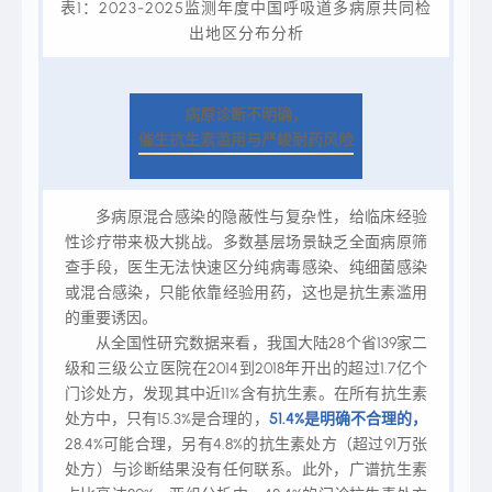
表1：2023-2025监测年度中国呼吸道多病原共同检
出地区分布分析
病原诊断不明确，
催生抗生素滥用与严峻耐药风险
多病原混合感染的隐蔽性与复杂性，给临床经验
性诊疗带来极大挑战。多数基层场景缺乏全面病原筛
查手段，医生无法快速区分纯病毒感染、纯细菌感染
或混合感染，只能依靠经验用药，这也是抗生素滥用
的重要诱因。
从全国性研究数据来看，我国大陆28个省139家二
级和三级公立医院在2014到2018年开出的超过1.7亿个
门诊处方，发现其中近11%含有抗生素。在所有抗生素
处方中，只有15.3%是合理的，
51.4%是明确不合理的，
28.4%可能合理，另有4.8%的抗生素处方（超过91万张
处方）与诊断结果没有任何联系。此外，广谱抗生素