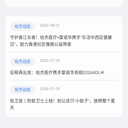
2026-08-01
伯杰动态
守护香江长者！伯杰医疗×雷诺华携手“乐活中西区健康
日”，助力香港社区慢病公益筛查
2026-07-30
伯杰动态
征程再出发：伯杰医疗携手雷诺华亮相2026ADLM
2026-07-29
伯杰动态
伯卫说丨防蚊卫士上线！别让这只"小蚊子"，放倒整个夏
天