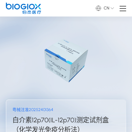
CN
粤械注准20252401364
白介素12p70(IL-12p70)测定试剂盒
（化学发光免疫分析法）