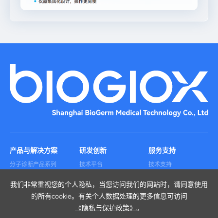
产品与解决方案
研发创新
服务支持
分子诊断产品系列
技术平台
技术支持
免疫诊断产品系列
综合实力
质量保证
我们非常重视您的个人隐私，当您访问我们的网站时，请同意使用
糖化血红蛋白及血球产
学术分享
品
常见问题
的所有cookie。有关个人数据处理的更多信息可访问
公共卫生监测
《隐私与保护政策》
。
科研与医学检验服务