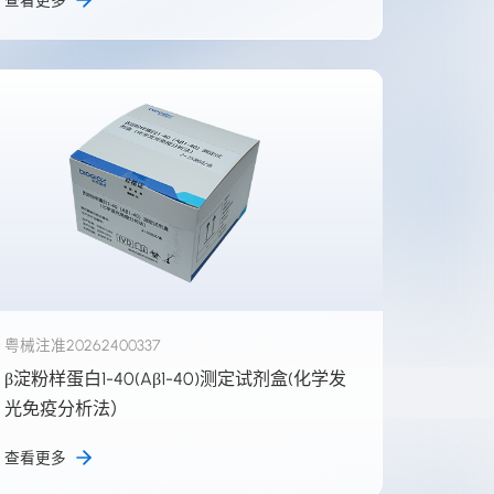
查看更多
粤械注准20262400337
β淀粉样蛋白1-40(Aβ1-40)测定试剂盒(化学发
光免疫分析法）
查看更多