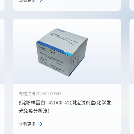
查看更多
粤械注准20262400347
β淀粉样蛋白1-42(Aβ1-42)测定试剂盒(化学发
光免疫分析法）
查看更多