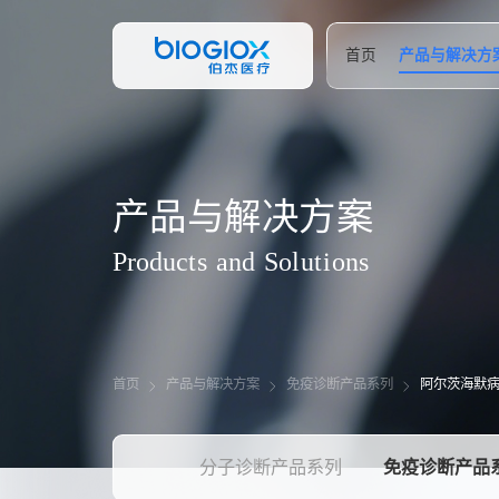
首页
产品与解决方
产
品
与
解
决
方
案
P
r
o
d
u
c
t
s
a
n
d
S
o
l
u
t
i
o
n
s
首页
产品与解决方案
免疫诊断产品系列
阿尔茨海默
分子诊断产品系列
免疫诊断产品