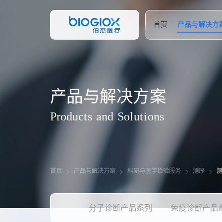
首页
产品与解决方
产
品
与
解
决
方
案
P
r
o
d
u
c
t
s
a
n
d
S
o
l
u
t
i
o
n
s
首页
产品与解决方案
科研与医学检验服务
测序
分子诊断产品系列
免疫诊断产品