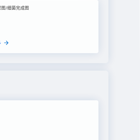
架图/细菌完成图
多