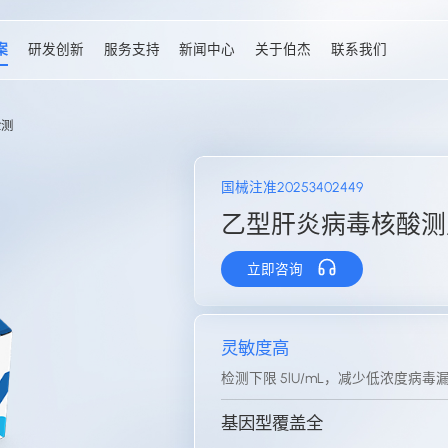
案
研发创新
服务支持
新闻中心
关于伯杰
联系我们
检测
国械注准20253402449
乙型肝炎病毒核酸测定
立即咨询
灵敏度高
检测下限 5lU/mL，减少低浓度病毒
基因型覆盖全