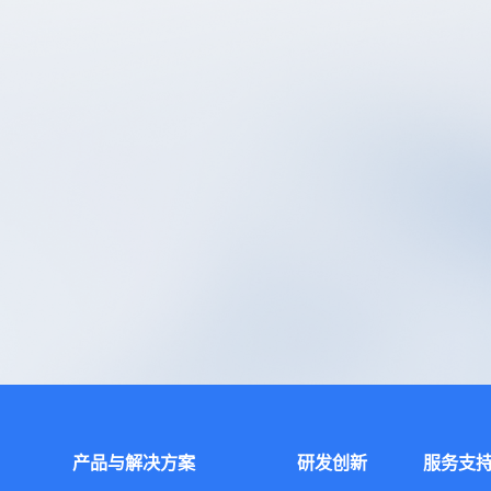
产品与解决方案
研发创新
服务支