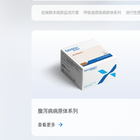
症候群多病原监测方案
呼吸道感染病原体系列
流行性
腹泻病病原体系列
查看更多