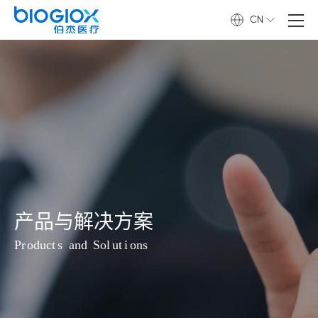
CN
产
品
与
解
决
方
案
P
r
o
d
u
c
t
s
a
n
d
S
o
l
u
t
i
o
n
s