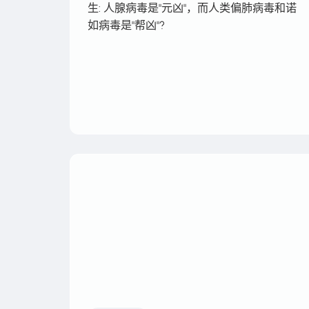
生: 人腺病毒是"元凶"，而人类偏肺病毒和诺
如病毒是"帮凶"?