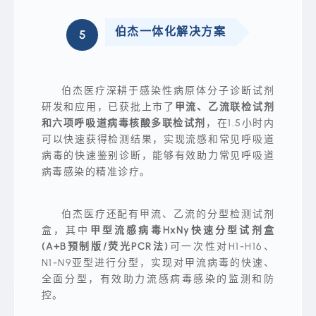
的
诗
句、
不
伯杰一体化解决方案
5
穿
胜
过
枚
四
举，
月
“三
风，
月
跑
拾
伯杰医疗深耕于感染性病原体分子诊断试剂
赢
花
五
研发和应用，已获批上市了
甲流、乙流联检试剂
酿
月
春,
和六项呼吸道病毒核酸多联检试剂
，在1.5小时内
雨，
六
终
月
可以快速获得检测结果，实现流感和常见呼吸道
于
流
病毒的快速鉴别诊断，能够有效助力常见呼吸道
来
萤
到
染
病毒感染的精准诊疗。
了
夏”，
风
更
风
是
火
生
伯杰医疗还配有甲流、乙流的分型检测试剂
火
动
的
描
盒，其中
甲型流感病毒HxNy快速分型试剂盒
夏
绘
季。
(A+B预制版/荧光PCR法)
可一次性对H1-H16、
了
有
六
N1-N9亚型进行分型，实现对甲流病毒的快速、
关
月
夏
来
全面分型，有效助力流感病毒感染的监测和防
季
临
的
控。
时、
诗
飞
句、