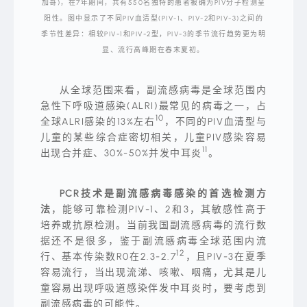
描
加哥)，在7年期间，共有550名独特的患者被确为PIV分子检测呈
绘
阳性。图中显示了不同PIV血清型(PIV-1、PIV-2和PIV-3)之间的
了
六
季节性差异：相较PIV-1和PIV-2型，PIV-3的季节流行趋势更为明
月
来
显、流行高峰期在春末夏初。
临
时、
飞
舞
从全球范围来看，副流感病毒是全球范围内
的
急性下呼吸道感染(ALRI)最常见的病毒之一，占
萤
火
10
全球ALRI感染的13%左右
，不同的PIV血清型与
虫
渲
儿童的某些综合症密切相关，儿童PIV感染容易
染
11
出现合并症、30%-50%并发中耳炎
。
了
夜
空
的
色
PCR技术是副流感病毒感染的首选检测方
彩
法
，能够可靠检测PIV-1、2和3，其敏感性高于
之
美。
培养或抗原检测。当前我国副流感病毒的流行数
然
而
据还不是很多，鉴于副流感病毒全球范围内流
夏
12
行、基本传染数R0在2.3-2.7
，且PIV-3在夏季
季
不
容易流行，当出现流涕、咳嗽、咽痛，尤其是儿
仅
童容易出现呼吸道感染伴发中耳炎时，要考虑到
带
来
副流感病毒的可能性。