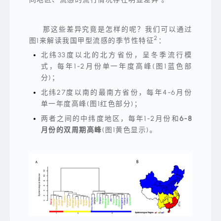
了
风
风
火
那这些差异究竟是怎样的呢？我们可以通过
火
的
2
图1来解读我国甲型流感的季节性特征
：
夏
季。
北纬33度以北的北方省份，呈冬季流行模
有
关
式，每年1-2月份单一年度高峰(图1蓝色部
夏
分)；
季
的
诗
北纬27度以南的最南方省份，每年4-6月份
句、
单一年度高峰(图1红色部分)；
不
胜
两者之间的中纬度地区，每年1-2月份和
6-8
枚
举，
月份的双周期高峰
(图1黄色显示)。
“三
月
拾
花
酿
春,
六
月
流
萤
染
夏”，
更