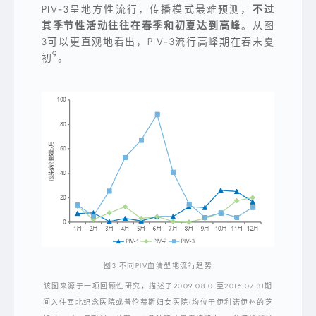
火
染
PIV-3呈地方性流行，传播模式最难预测，
不过
火
了
的
夜
其季节性活动往往在春季和初夏达到高峰
。从图
夏
空
季。
3可以更直观地看出，
PIV-3流行高峰期在春末夏
的
有
色
9
初
。
关
彩
夏
之
季
美。
的
然
诗
而
句、
夏
不
季
胜
不
枚
仅
举，
带
“三
来
月
了
拾
浪
花
漫，
酿
也
春,
带
六
来
月
了
流
部
萤
分
染
病
图3 不同PIV血清型地流行趋势
夏”，
毒
更
的
是
该图来源于一项回顾性研究，描述了2009.08.01至2016.07.31期
肆
生
虐。
间入住西北纪念医院或普伦蒂斯妇女医院(均位于伊利诺伊州的芝
动