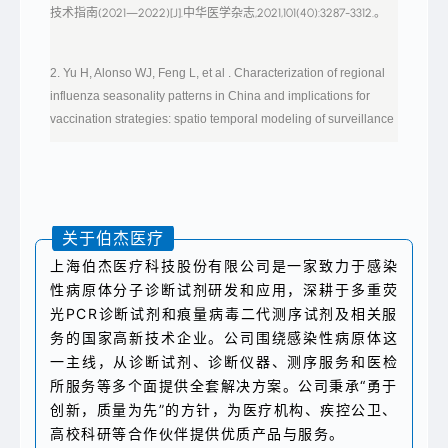
病
火
技术指南(2021—2022)[J].中华医学杂志,2021,101(40):3287-3312.。
毒
虫
的
渲
肆
染
虐。
了
2. Yu H, Alonso WJ, Feng L, et al . Characterization of regional
夜
空
influenza seasonality patterns in China and implications for
的
vaccination strategies: spatio temporal modeling of surveillance
色
彩
data[J]. PLoS Med, 2013, 10(11): e1001552.
之
美。
然
而
3. 2022年第22周第703期中国流感监测周
夏
季
报.P020220614526444213001.pdf (chinacdc.cn)
不
关于伯杰医疗
仅
带
上海伯杰医疗科技股份有限公司是一家致力于感染
来
4. Fox JP, Hall CE, Cooney MK. The Seattle Virus Watch. VII.
性病原体分子诊断试剂研发和应用，深耕于多重荧
了
浪
Observations of adenovirus infections. Am J Epidemiol. 1977
光PCR诊断试剂和痕量病毒二代测序试剂及相关服
漫，
Apr;105(4):362-86.。
也
务的国家高新技术企业。公司围绕感染性病原体这
带
来
一主线，从诊断试剂、诊断仪器、测序服务和医检
了
所服务等多个面提供全套解决方案。公司秉承“勇于
部
5. Li J, et al. A swimming pool-associated outbreak of
分
创新，质量为先”的方针，为医疗机构、疾控公卫、
pharyngoconjunctival fever caused by human adenovirus type 4
病
毒
高校科研等合作伙伴提供优质产品与服务。
in Beijing, China. Int J Infect Dis. 2018 Oct;75:89-91.
的