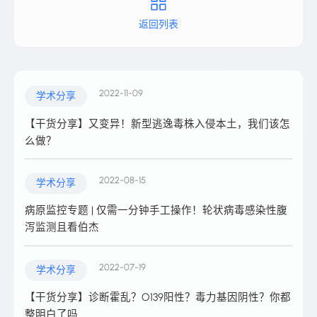
burden of acute lower respiratory infection associated with
返回列表
human parainfluenza virus in children younger than 5 years for
2018: a systematic review and meta-analysis. Lancet Glob
Health. 2021 Aug;9(8):e1077-e1087.
2022-11-09
学术分享
11. Vesa S,et al. Epidemiology of documented viral respiratory
infections and acute otitis media in a cohort of children followed
【干货分享】又变异！新型逃逸毒株入侵本土，我们该怎
from two to twenty-four months of age. Pediatr Infect Dis J. 2001
么做？
Jun;20(6):574-81.。
2022-08-15
学术分享
12. Nancy H L,Leung.Transmissibility and transmission of
病原监控专题 | 仅需一分钟手工操作！轮状病毒感染性腹
respiratory viruses.[J].Nature reviews.
泻监测且看伯杰
Microbiology,2021,19(8):528-545
2022-07-19
学术分享
【干货分享】诊断霍乱？O139阳性？毒力基因阴性？你都
整明白了吗