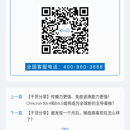
肆
虐。
6. Harley D, Harrower B, Lyon M, Dick A. A primary school
outbreak of pharyngoconjunctival fever caused by adenovirus
type 3. Commun Dis Intell. 2001 Jan;25(1):9-12.
7. 国家卫生健康委办公厅.不明原因儿童严重急性肝炎诊疗指南(试
行)
全国客服电话：400-860-3688
8. Seasonal trends of human parainfluenza viral infections:
United States, 1990-2004.Fry AM, et al. Clin Infect Dis.
2006;43(8):1016.
上一篇
【干货分享】传播力更强、免疫逃逸能力更强！
9. Russell E, et alParainfluenza Virus in Hospitalized Adults: A 7-
Omicron BA.4和BA.5或将成为全球新的主导毒株？
Year Retrospective Study. Clin Infect Dis. 2019 Jan 7;68(2):298-
305
下一篇
【干货分享】被发现一个月后，猴痘病毒现在怎么样
了？
10. Respiratory Virus Global Epidemiology Network. Global