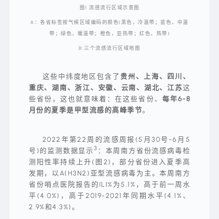
是
图1 流感流行区域示意图
生
动
描
A：各省标签按气候区域编码的颜色(黑色，冷温带；蓝色，中温
绘
带；绿色，暖温带；橙色，亚热带；红色，热带)
了
六
B:三个流感流行区域地图
月
来
临
时、
这些中纬度地区包含了
贵州、上海、四川、
飞
舞
重庆、湖南、浙江、安徽、云南、湖北、江苏
这
的
萤
些省份，这也就意味着：在这些省份、
每年6-8
火
月份的夏季是甲型流感的高峰季节
。
虫
渲
染
了
夜
2022年第22周的流感周报(5月30号-6月5
空
3
号)的监测数据显示
：本周南方省份流感病毒检
的
色
测阳性率持续上升(图2)，部分省份进入夏季高
彩
发期，以A(H3N2)亚型流感病毒为主。本周南方
之
美。
省份哨点医院报告的ILI%为5.1%，高于前一周水
然
而
平(4.0%)，高于2019-2021年同期水平(4.1%、
夏
2.9%和4.3%)。
季
不