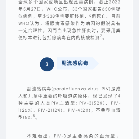
全球多个国家或地区出现此类病例，截止2022
举，
“三
年5月27日，WHO公布，33个国家报告650例疑
月
拾
似病例，至少338例需要肝移植、9例死亡。目前
花
WHO认为，将腺病毒感染作为病因的假说具有
酿
春,
一定合理性。因而当出现急性肝炎时，要采用粪
六
7
月
便标本进行包括腺病毒在内的核酸检测
。
流
萤
染
夏”，
更
副流感病毒
是
3
穿
生
过
动
四
描
月
绘
风，
了
跑
六
副流感病毒(parainfluenza virus, PIV)是成
赢
月
五
人和儿童中重要的呼吸道病原体，现已发现了4
来
月
临
种主要的人类PIV血清型: PIV-3(52%)、PIV-
雨，
时、
终
1(26%)、PIV-2(12%)、PIV-4(2%)，不典型血清
飞
于
舞
8
型(8%)
。
来
的
到
萤
了
火
风
虫
风
不难看出，PIV-3是主要感染的血清型，
渲