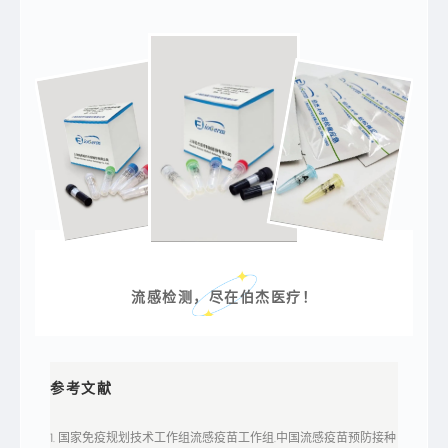
舞
不
的
胜
萤
枚
火
举，
虫
“三
渲
月
染
拾
了
花
夜
酿
空
春,
的
六
色
月
彩
流
之
萤
美。
染
然
夏”，
而
更
夏
是
季
生
不
动
仅
描
带
流感检测，
尽在伯杰医疗！
绘
来
了
了
六
浪
月
漫，
来
也
临
带
参考文献
时、
来
飞
了
舞
部
的
分
1. 国家免疫规划技术工作组流感疫苗工作组.中国流感疫苗预防接种
萤