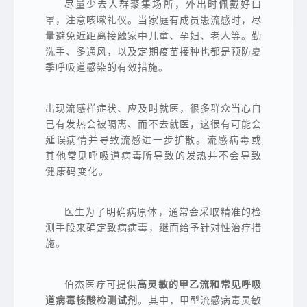
尽量少去人群聚集场所，外出时佩戴好口
罩，注意咳嗽礼仪。当家庭有成员患流感时，尽
量避免近距离接触家中儿童、孕妇、老人等。勤
洗手、多通风，以及定期疫苗接种也都是预防夏
季呼吸道感染的有效措施。
出现流感样症状、应及时就医，很多群众当心自
己有发热会被隔离、而不去就医，这很有可能会
延误病情并导致流感进一步扩散。
流感病毒或
其他常见呼吸道病毒所导致的发热并不会导致
健康码变化。
医生为了明确病原体，通常会采取精准的检
测手段来确定致病病毒，继而给予针对性治疗措
施。
伯杰医疗可提供
高灵敏的甲乙流和常见呼吸
道病毒核酸检测试剂
。其中，甲型流感病毒灵敏