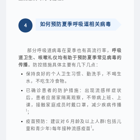
了
浪
漫，
也
带
来
如何预防夏季呼吸道相关病毒
4
了
穿
部
过
分
四
病
月
毒
风，
的
跑
部分呼吸道病毒在夏季也有高流行率，
呼吸
肆
赢
虐。
五
道卫生、咳嗽礼仪均有助于预防夏季常见病毒的
月
传播
。防控措施具体主要有几下几点：
雨，
终
保持良好的个人卫生习惯、勤洗手，不喝生
于
来
水，不吃生冷食物。
到
了
已确诊患者的防护措施：出现流感样症状
风
风
后，患者应居家隔离观察，不带病上班、上
火
课，接触家庭成员时戴口罩，减少疾病传播
火
的
1
；
夏
季。
疫苗预防：建议对６月龄及以上人群(包括儿
有
关
1
童和青少年)每年接种流感疫苗
。
夏
季