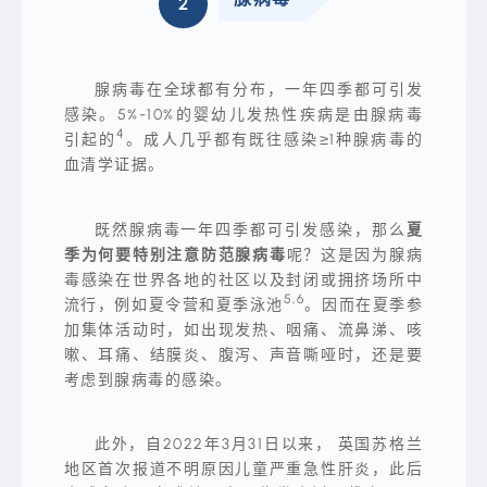
2
穿
过
四
月
风，
跑
腺病毒在全球都有分布，一年四季都可引发
赢
五
感染。5%-10%的婴幼儿发热性疾病是由腺病毒
月
4
引起的
。成人几乎都有既往感染≥1种腺病毒的
雨，
终
血清学证据。
于
来
到
了
既然腺病毒一年四季都可引发感染，那么
夏
风
风
季为何要特别注意防范腺病毒
呢？这是因为腺病
火
毒感染在世界各地的社区以及封闭或拥挤场所中
火
的
5,6
流行，例如夏令营和夏季泳池
。因而在夏季参
夏
季。
加集体活动时，如出现发热、咽痛、流鼻涕、咳
有
嗽、耳痛、结膜炎、腹泻、声音嘶哑时，还是要
关
夏
考虑到腺病毒的感染。
季
的
诗
句、
此外，自2022年3月31日以来， 英国苏格兰
不
胜
地区首次报道不明原因儿童严重急性肝炎，此后
枚