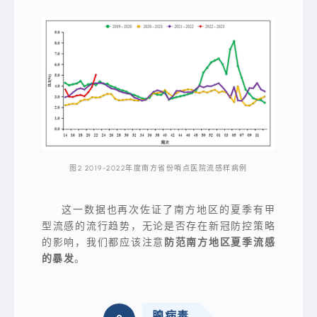
仅
带
来
了
浪
漫，
也
带
来
了
部
分
病
毒
的
肆
虐。
图2 2019-2022年度南方省份哨点医院流感样病例
这一数据也再次佐证了南方地区的夏季有甲
型流感的流行趋势，无论是否存在新冠防控策略
的影响，我们都应该注意
防范南方地区夏季流感
的暴发
。
腺病毒