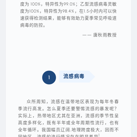
度为 100%，特异性为99.0%；乙型流感病毒灵敏
度为100%，特异性为98.4%，在1.5小时内可以快
速获得检测结果，能够有效助力夏季常见呼吸道
病毒的防控。
—— 唐秋雨教授
流感病毒
1
穿
过
四
月
风，
跑
众所周知，流感在温带地区表现为每年冬春
赢
五
季流行高发。怎么夏季还要警惕流感的暴发呢？
月
实际上，热带地区尤其在亚洲，流感的季节性呈
雨，
终
高度多样化，既有半年或全年周期性流行，也有
于
全年循环。我国幅员辽阔,地理跨度极大，因而不
来
到
1
同地区、流感的流行情况存在明显差异
。