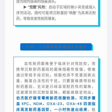
成为院内感染的隐蔽源头。
▶
“觉醒”风险：
启动子区域的微小突变或插入
序列活动，随时可能将沉默基因“唤醒”为高表达耐
药，导致突发性耐药爆发。
1小时，让沉默的耐药基因无所遁形
显性耐药菌株便于临床针对性防控，而
携带沉默耐药基因的菌株隐蔽性极强，很难
通过常规手段识别。核酸检测不受基因表达
量、酶蛋白活性的干扰。只要菌株携带目标
耐药基因，无论是已经显现耐药性的菌株，
还是潜伏的沉默型菌株，都能被稳定检出。
伯杰医疗碳青霉烯耐药核酸检测，可同步覆
盖 KPC、NDM、OXA-23、OXA-48 四类临
床高发耐药基因型，一小时快速出结果
，既