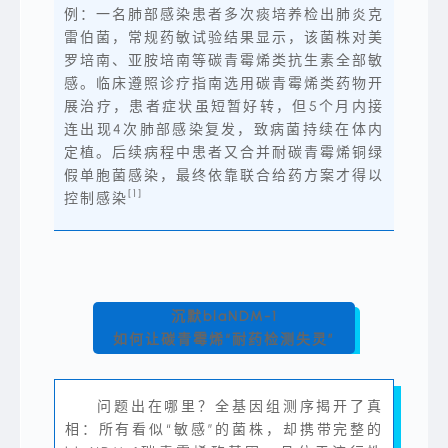
例：一名肺部感染患者多次痰培养检出肺炎克
雷伯菌，常规药敏试验结果显示，该菌株对美
罗培南、亚胺培南等碳青霉烯类抗生素全部敏
感。临床遵照诊疗指南选用碳青霉烯类药物开
展治疗，患者症状虽短暂好转，但5个月内接
连出现4次肺部感染复发，致病菌持续在体内
定植。后续病程中患者又合并耐碳青霉烯铜绿
假单胞菌感染，最终依靠联合给药方案才得以
[1]
控制感染
沉默blaNDM-1
如何让碳青霉烯“耐药检测失灵”
问题出在哪里？全基因组测序揭开了真
相：所有看似“敏感”的菌株，却携带完整的