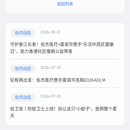
返回列表
2026-08-01
伯杰动态
守护香江长者！伯杰医疗×雷诺华携手“乐活中西区健康
日”，助力香港社区慢病公益筛查
2026-07-30
伯杰动态
征程再出发：伯杰医疗携手雷诺华亮相2026ADLM
2026-07-29
伯杰动态
伯卫说丨防蚊卫士上线！别让这只"小蚊子"，放倒整个夏
天