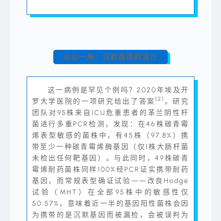
冰山一角：沉默基因的流行
这一病例是罕见个例吗？2020年埃及开
[2]
罗大学医院的一项研究给出了答案
。研究
团队对95株来自ICU危重患者的革兰阴性杆
菌进行多重PCR检测，发现：在46株碳青霉
烯表型敏感的菌株中，有45株（97.8%）携
带至少一种碳青霉烯酶基因（仅1株大肠杆菌
未检出任何靶基因）。与此同时，49株碳青
霉烯耐药菌株同样100%经PCR证实携带耐药
基因，而常规表型确证试验——改良Hodge
试验（MHT）在全部95株中的敏感性仅
50.57%，意味着近一半的基因阳性菌株会因
为携带的是沉默基因而被漏检，会被误判为