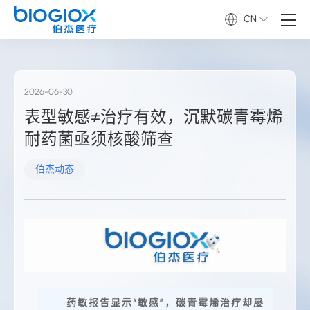
CN
2026-06-30
表型敏感≠治疗有效，沉默碳青霉烯
耐药菌亟须核酸筛查
伯杰动态
药敏报告显示“敏感”，碳青霉烯治疗却屡