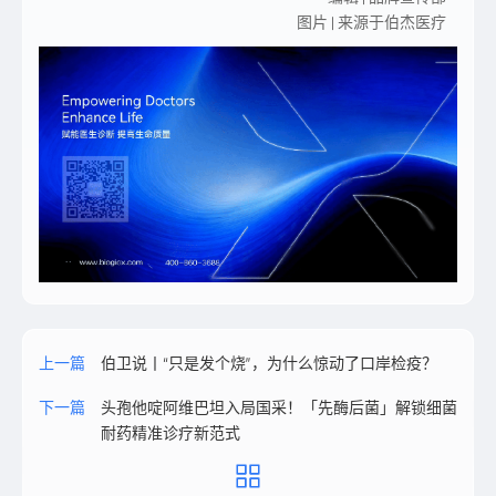
图片 | 来源于伯杰医疗
上一篇
伯卫说丨“只是发个烧”，为什么惊动了口岸检疫？
下一篇
头孢他啶阿维巴坦入局国采！「先酶后菌」解锁细菌
耐药精准诊疗新范式