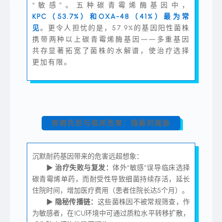
“敏感”。五种碳青霉烯酶基因中，
KPC（53.7%）和OXA-48（41%）最为常
见
。更令人担忧的是，57.9%的基因阳性菌株
携带两种以上碳青霉烯酶基因——多重基因
共存显著拓宽了菌株的水解谱，使治疗选择
更加有限。
疾病负担与临床危害：隐蔽的威胁
沉默耐药基因带来的危害远超想象：
▶
治疗失败与复发：
体外“敏感”误导临床选择
碳青霉烯单药，而耐受性导致细菌持续存活，延长
住院时间，增加医疗费用（患者住院长达5个月）。
▶
隐秘传播链：
这些菌株因不被常规筛查，作
为敏感者，在ICU环境中可通过质粒水平转移扩散，