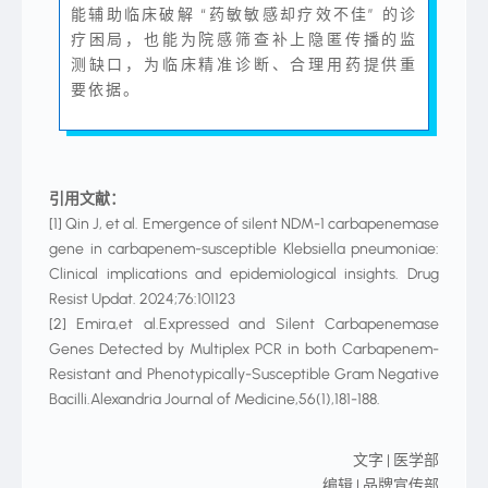
能辅助临床破解 “药敏敏感却疗效不佳” 的诊
疗困局，也能为院感筛查补上隐匿传播的监
测缺口，为临床精准诊断、合理用药提供重
要依据。
引用文献：
[1] Qin J, et al. Emergence of silent NDM-1 carbapenemase
gene in carbapenem-susceptible Klebsiella pneumoniae:
Clinical implications and epidemiological insights. Drug
Resist Updat. 2024;76:101123
[2] Emira,et al.Expressed and Silent Carbapenemase
Genes Detected by Multiplex PCR in both Carbapenem-
Resistant and Phenotypically-Susceptible Gram Negative
Bacilli.Alexandria Journal of Medicine,56(1),181-188.
文字 | 医学部
编辑 | 品牌宣传部