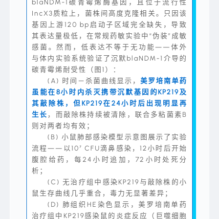
blaNDM-1碳青霉烯酶基因，且位于流行性
IncX3质粒上，菌株间高度克隆相关。只因该
基因上游120 bp启动子区域完全缺失，导致
其表达量极低，在常规药敏实验中“伪装”成敏
感菌。然而，低表达不等于无功能——体外
与体内实验系统验证了沉默blaNDM-1介导的
碳青霉烯耐受性（图1）：
(A) 时间－杀菌曲线显示，
美罗培南单药
虽能在8小时内杀灭携带沉默基因的KP219及
其敲除株，但KP219在24小时后出现明显再
生长
，而敲除株持续被清除，联合多粘菌素B
则对两者均有效；
(B) 小鼠肺部感染模型示意图展示了实验
流程——以10⁷ CFU滴鼻感染，12小时后开始
腹腔给药，每24小时追加，72小时处死分
析；
(C) 无治疗组中感染KP219与敲除株的小
鼠生存曲线几乎重合，毒力无显著差异；
(D) 肺组织HE染色显示，美罗培南单药
治疗组中KP219感染鼠的炎症反应（巨噬细胞