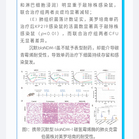
和淋巴细胞浸润）明显重于敲除株感染鼠，
联合治疗组两者炎症均显著减轻；
(E) 肺组织菌落计数证实，美罗培南单药
治疗后KP219感染鼠的活菌数显著高于敲除株
感染鼠（
p
<0.01），而联合治疗组两者CFU
无显著差异。
沉默blaNDM-1虽不赋予表型耐药，却能介导碳
青霉烯耐受性，导致单药治疗下细菌持续存留和感
染复发。
图1：携带沉默型 blaNDM-1 碳氢霉烯酶的肺炎克雷
伯菌株对美罗培南的耐受性。