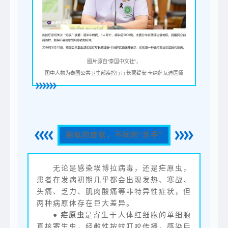
图片源自“泰国中文社”，
图中人物为泰国公共卫生部疾控厅厅长蒙缇安·卡纳萨瓦迪医师
相似的症状，不同的“杀手”
无论是感染埃博拉病毒，还是疟原虫，
患者在发病初期几乎都会出现发热、寒战、
头痛、乏力、肌肉酸痛等非特异性症状，但
两种病原体存在巨大差异。
●
疟原虫
是寄生于人体红细胞的单细胞
真核寄生虫，经雌性按蚊叮咬传播，感染后