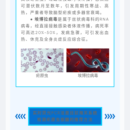
可潜伏数月至数年，引发周期性寒战、高
热，严重者导致脑型疟疾或多器官衰竭。
●
埃博拉病毒
是属于丝状病毒科的RNA
病毒，经直接接触感染者体液传播，病死率
可高达20%-50%，发病急骤，可引发出血
热、休克及全身炎症反应综合征。
疟原虫
埃博拉病毒
实时荧光PCR法是目前海关系统
检测疟原虫核酸的推荐方法